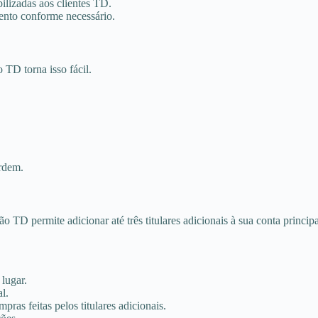
bilizadas aos clientes TD.
mento conforme necessário.
TD torna isso fácil.
ordem.
 TD permite adicionar até três titulares adicionais à sua conta principa
lugar.
al.
ras feitas pelos titulares adicionais.