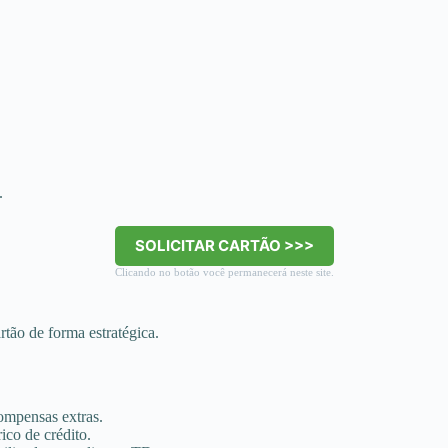
.
SOLICITAR CARTÃO >>>
Clicando no botão você permanecerá neste site.
rtão de forma estratégica.
ompensas extras.
ico de crédito.