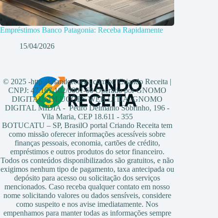
Empréstimos Banco Patagonia: Receba Rapidamente
15/04/2026
© 2025 -http://criandoreceita.com.br/ Criando Receita |
CNPJ: 47.167.102/0001-60 Operado por GNOMO
DIGITAL SOLUÇÕES WEB LTDA -GNOMO
DIGITAL MIDIA - Pedro Delmanto Sobrinho, 196 -
Vila Maria, CEP 18.611 - 355
BOTUCATU – SP, BrasilO portal Criando Receita tem
como missão oferecer informações acessíveis sobre
finanças pessoais, economia, cartões de crédito,
empréstimos e outros produtos do setor financeiro.
Todos os conteúdos disponibilizados são gratuitos, e não
exigimos nenhum tipo de pagamento, taxa antecipada ou
depósito para acesso ou solicitação dos serviços
mencionados. Caso receba qualquer contato em nosso
nome solicitando valores ou dados sensíveis, considere
como suspeito e nos avise imediatamente. Nos
empenhamos para manter todas as informações sempre