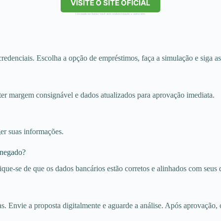
VISITE O SITE OFICIAL
Clicando no botão você será redirecionado a outro site.
 credenciais. Escolha a opção de empréstimos, faça a simulação e siga as
sa ter margem consignável e dados atualizados para aprovação imediata.
ger suas informações.
 negado?
fique-se de que os dados bancários estão corretos e alinhados com seus
as. Envie a proposta digitalmente e aguarde a análise. Após aprovação, 