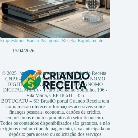
Empréstimos Banco Patagonia: Receba Rapidamente
15/04/2026
© 2025 -http://criandoreceita.com.br/ Criando Receita |
CNPJ: 47.167.102/0001-60 Operado por GNOMO
DIGITAL SOLUÇÕES WEB LTDA -GNOMO
DIGITAL MIDIA - Pedro Delmanto Sobrinho, 196 -
Vila Maria, CEP 18.611 - 355
BOTUCATU – SP, BrasilO portal Criando Receita tem
como missão oferecer informações acessíveis sobre
finanças pessoais, economia, cartões de crédito,
empréstimos e outros produtos do setor financeiro.
Todos os conteúdos disponibilizados são gratuitos, e não
exigimos nenhum tipo de pagamento, taxa antecipada ou
depósito para acesso ou solicitação dos serviços