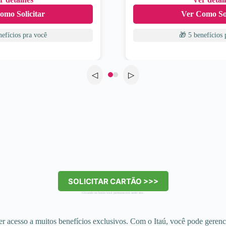
omo Solicitar
Ver Como Sol
nefícios
pra você
🎁 5 benefícios
p
◁
▷
SOLICITAR CARTÃO >>>
Clicando no botão você permanecerá neste site.
 acesso a muitos benefícios exclusivos. Com o Itaú, você pode gerencia