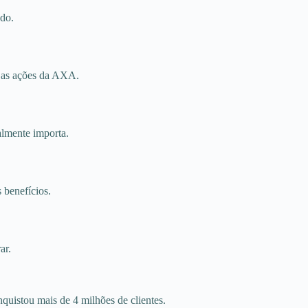
udo.
s as ações da AXA.
almente importa.
 benefícios.
ar.
uistou mais de 4 milhões de clientes.