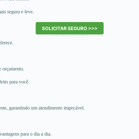
is segura e leve.
SOLICITAR SEGURO >>>
Clicando no botão você permanecerá neste site.
ferece.
 e orçamento.
feito para você.
ente, garantindo um atendimento impecável.
antagens para o dia a dia.