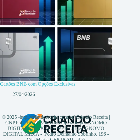
Cartões BNB com Opções Exclusivas
27/04/2026
© 2025 -http://criandoreceita.com.br/ Criando Receita |
CNPJ: 47.167.102/0001-60 Operado por GNOMO
DIGITAL SOLUÇÕES WEB LTDA -GNOMO
DIGITAL MIDIA - Pedro Delmanto Sobrinho, 196 -
Vila Maria, CEP 18.611 - 355