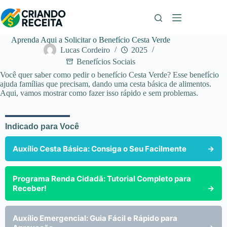
Pular
para
o
conteúdo
Aprenda Aqui a Solicitar o Benefício Cesta Verde
Lucas Cordeiro
2025
Benefícios Sociais
Você quer saber como pedir o benefício Cesta Verde? Esse benefício
ajuda famílias que precisam, dando uma cesta básica de alimentos.
Aqui, vamos mostrar como fazer isso rápido e sem problemas.
Indicado para Você
Auxílio Cesta Básica: Consiga o Seu Facilmente
→
Programa Renda Cidadã: Tutorial Completo para
Receber!
→
Auxílio Emergencial: Guia Fácil e Rápido para