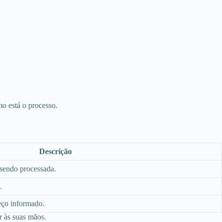
mo está o processo.
Descrição
á sendo processada.
.
eço informado.
r às suas mãos.