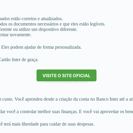
mados estão corretos e atualizados.
odos os documentos necessários e que eles estão legíveis.
erente ou utilize um dispositivo diferente.
tentar novamente.
. Eles podem ajudar de forma personalizada.
artão Inter de graça.
VISITE O SITE OFICIAL
Clicando no botão você será redirecionado a outro site.
 custo. Você aprendeu desde a criação da conta no Banco Inter até a ati
dar você a controlar melhor suas finanças. E você vai aproveitar os ben
 terá mais liberdade para cuidar de suas despesas.