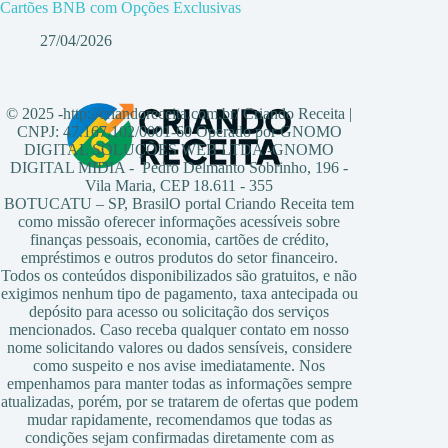
Cartões BNB com Opções Exclusivas
27/04/2026
© 2025 -http://criandoreceita.com.br/ Criando Receita |
CNPJ: 47.167.102/0001-60 Operado por GNOMO
DIGITAL SOLUÇÕES WEB LTDA -GNOMO
DIGITAL MIDIA - Pedro Delmanto Sobrinho, 196 -
Vila Maria, CEP 18.611 - 355
BOTUCATU – SP, BrasilO portal Criando Receita tem
como missão oferecer informações acessíveis sobre
finanças pessoais, economia, cartões de crédito,
empréstimos e outros produtos do setor financeiro.
Todos os conteúdos disponibilizados são gratuitos, e não
exigimos nenhum tipo de pagamento, taxa antecipada ou
depósito para acesso ou solicitação dos serviços
mencionados. Caso receba qualquer contato em nosso
nome solicitando valores ou dados sensíveis, considere
como suspeito e nos avise imediatamente. Nos
empenhamos para manter todas as informações sempre
atualizadas, porém, por se tratarem de ofertas que podem
mudar rapidamente, recomendamos que todas as
condições sejam confirmadas diretamente com as