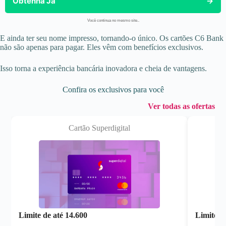
Obtenha Já
→
Você continua no mesmo site..
E ainda ter seu nome impresso, tornando-o único. Os cartões C6 Bank
não são apenas para pagar. Eles vêm com benefícios exclusivos.
Isso torna a experiência bancária inovadora e cheia de vantagens.
Confira os exclusivos para você
Ver todas as ofertas
Cartão Superdigital
Limite de até
14.600
Limite d