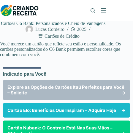
Pular
para
o
conteúdo
Cartões C6 Bank: Personalizados e Cheio de Vantagens
Lucas Cordeiro
2025
Cartões de Crédito
Você merece um cartão que reflete seu estilo e personalidade. Os
cartões personalizados do C6 Bank permitem escolher cores que
combinem com você.
Indicado para Você
Explore as Opções de Cartões Itaú Perfeitos para Você
– Solicite
→
Cartão Elo: Benefícios Que Inspiram – Adquira Hoje
→
Cartão Nubank: O Controle Está Nas Suas Mãos –