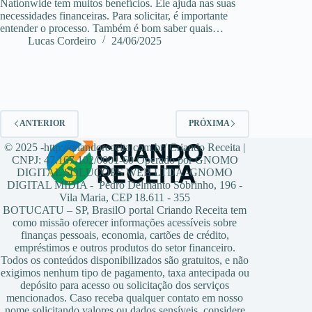
Nationwide tem muitos benefícios. Ele ajuda nas suas
necessidades financeiras. Para solicitar, é importante
entender o processo. Também é bom saber quais…
Lucas Cordeiro
24/06/2025
ANTERIOR
PRÓXIMA
© 2025 -http://criandoreceita.com.br/ Criando Receita |
CNPJ: 47.167.102/0001-60 Operado por GNOMO
DIGITAL SOLUÇÕES WEB LTDA -GNOMO
DIGITAL MIDIA - Pedro Delmanto Sobrinho, 196 -
Vila Maria, CEP 18.611 - 355
BOTUCATU – SP, BrasilO portal Criando Receita tem
como missão oferecer informações acessíveis sobre
finanças pessoais, economia, cartões de crédito,
empréstimos e outros produtos do setor financeiro.
Todos os conteúdos disponibilizados são gratuitos, e não
exigimos nenhum tipo de pagamento, taxa antecipada ou
depósito para acesso ou solicitação dos serviços
mencionados. Caso receba qualquer contato em nosso
nome solicitando valores ou dados sensíveis, considere